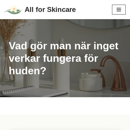
All for Skincare
Hoppa
till
innehåll
Vad gör man när inget
verkar fungera för
huden?