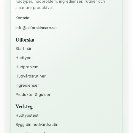
hudtyper, hudproblem, ingredienser, rutiner och
smartare produktval.
Kontakt
info@allforskincare.se
Utforska
Start här
Hudtyper
Hudproblem
Hudvårdsrutiner
Ingredienser
Produkter & guider
Verktyg
Hudtypstest
Bygg din hudvårdsrutin