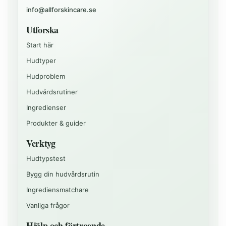
info@allforskincare.se
Utforska
Start här
Hudtyper
Hudproblem
Hudvårdsrutiner
Ingredienser
Produkter & guider
Verktyg
Hudtypstest
Bygg din hudvårdsrutin
Ingrediensmatchare
Vanliga frågor
Hjälp och förtroende