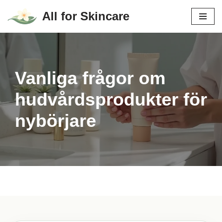
All for Skincare
Hoppa
till
innehåll
Vanliga frågor om
hudvårdsprodukter för
nybörjare