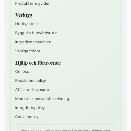
Produkter & guider
Verktyg
Hudtypstest
Bygg din hudvårdsrutin
Ingrediensmatchare
Vanliga frågor
Hjälp och förtroende
Om oss
Redaktionspolicy
Affiliate disclosure
Medicinsk ansvarsfriskrivning
Integritetspolicy
Cookiepolicy
Vissa delar av sajten kan innehålla affiliate-länkar eller