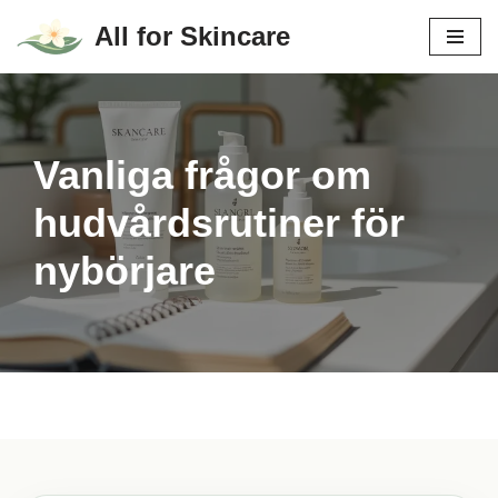
All for Skincare
Hoppa
till
innehåll
Vanliga frågor om
hudvårdsrutiner för
nybörjare