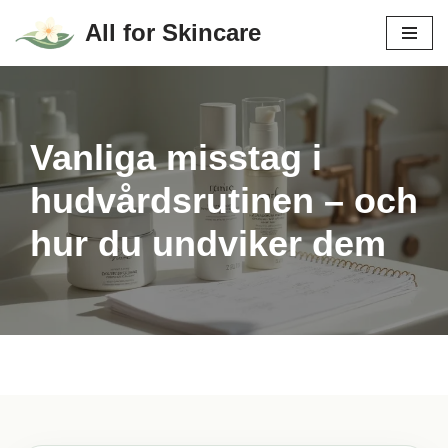
All for Skincare
Hoppa
till
innehåll
Vanliga misstag i
hudvårdsrutinen – och
hur du undviker dem