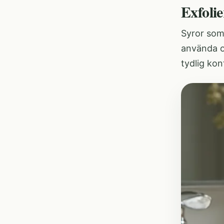
Exfoli
Syror som
använda o
tydlig kon