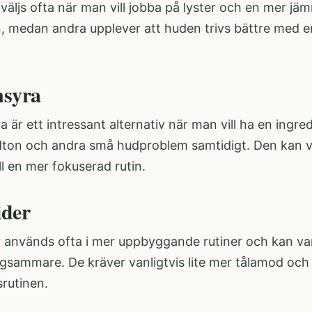
väljs ofta när man vill jobba på lyster och en mer jä
 medan andra upplever att huden trivs bättre med en 
nsyra
a är ett intressant alternativ när man vill ha en ing
ton och andra små hudproblem samtidigt. Den kan var
ill en mer fokuserad rutin.
ider
r används ofta i mer uppbyggande rutiner och kan var
ngsammare. De kräver vanligtvis lite mer tålamod och
srutinen.