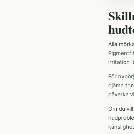
Skil
hudt
Alla mörka
Pigmentflä
irritation
För nybörj
ojämn ton,
påverka vi
Om du vil
hudprobl
känslighet