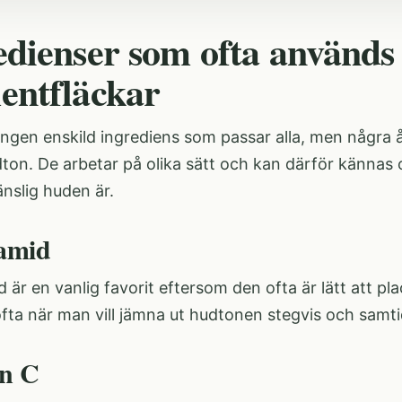
edienser som ofta används
entfläckar
ingen enskild ingrediens som passar alla, men några 
ton. De arbetar på olika sätt och kan därför kännas 
nslig huden är.
amid
 är en vanlig favorit eftersom den ofta är lätt att plac
ta när man vill jämna ut hudtonen stegvis och samtidi
in C