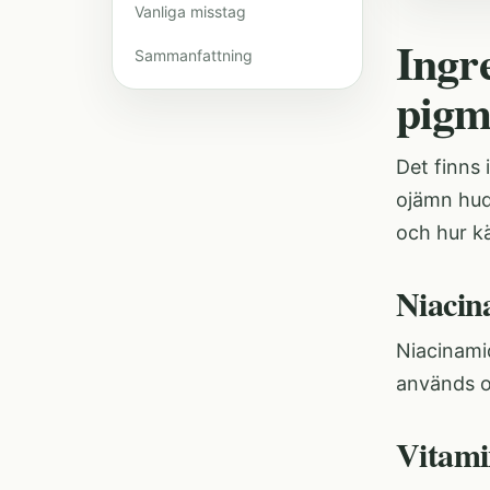
Vanliga misstag
Ingr
Sammanfattning
pigm
Det finns 
ojämn hud
och hur kä
Niacin
Niacinamid
används of
Vitam