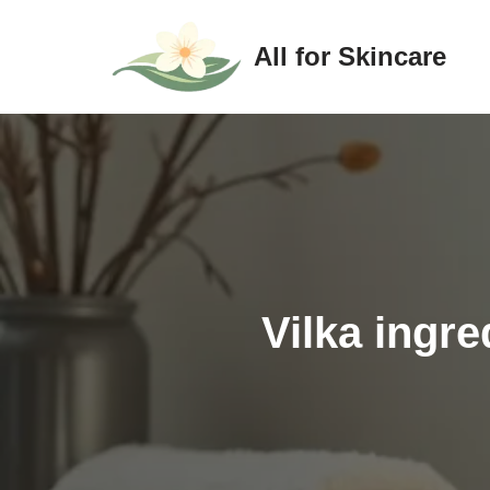
All for Skincare
Hoppa
till
innehåll
Vilka ingre