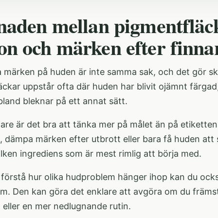
lnaden mellan pigmentfläc
on och märken efter finna
 märken på huden är inte samma sak, och det gör skil
ckar uppstår ofta där huden har blivit ojämnt färgad
 ibland bleknar på ett annat sätt.
are är det bra att tänka mer på målet än på etiketten.
 dämpa märken efter utbrott eller bara få huden att 
lken ingrediens som är mest rimlig att börja med.
l förstå hur olika hudproblem hänger ihop kan du ock
em
. Den kan göra det enklare att avgöra om du främs
 eller en mer nedlugnande rutin.