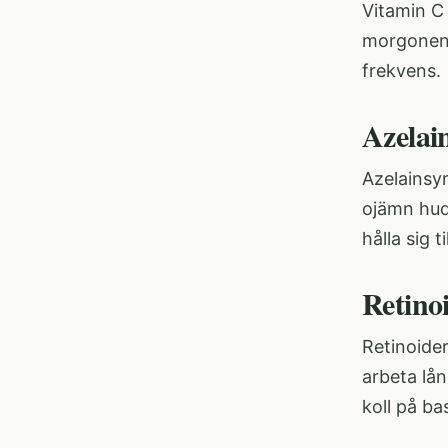
Vitamin C 
morgonen,
frekvens.
Azelai
Azelainsyr
ojämn hud
hålla sig t
Retino
Retinoide
arbeta lå
koll på ba