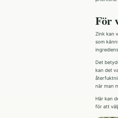
För 
Zink kan v
som känns
ingrediens
Det betyde
kan det v
återfuktni
när man m
Här kan d
för att vä