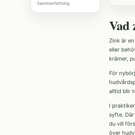
Sammanfattning
Vad 
Zink är en
eller behö
krämer, pu
För nybörj
hudvårdsp
alltid bli
I praktike
syfte. Där
du vill fö
över
hudv