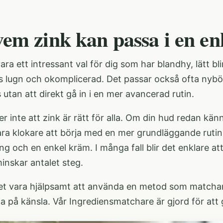
vem zink kan passa i en en
ara ett intressant val för dig som har blandhy, lätt blir
 lugn och okomplicerad. Det passar också ofta nybörj
 utan att direkt gå in i en mer avancerad rutin.
r inte att zink är rätt för alla. Om din hud redan känns 
ara klokare att börja med en mer grundläggande rutin
ng och en enkel kräm. I många fall blir det enklare a
inskar antalet steg.
et vara hjälpsamt att använda en metod som matchar 
lja på känsla. Vår
Ingrediensmatchare
är gjord för att