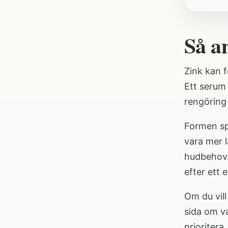
Så a
Zink kan f
Ett serum
rengöring 
Formen sp
vara mer l
hudbehov.
efter ett 
Om du vill
sida om
v
prioritera.