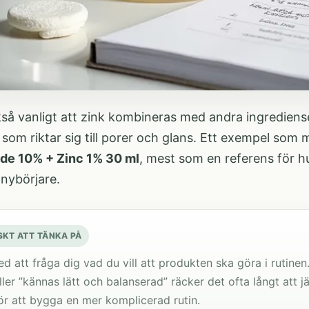
så vanligt att zink kombineras med andra ingredienser
som riktar sig till porer och glans. Ett exempel som
de 10% + Zinc 1% 30 ml
, mest som en referens för hu
 nybörjare.
SKT ATT TÄNKA PÅ
d att fråga dig vad du vill att produkten ska göra i rutinen.
ller ”kännas lätt och balanserad” räcker det ofta långt att j
för att bygga en mer komplicerad rutin.