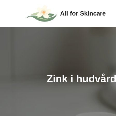
All for Skincare
Hoppa
till
innehåll
Zink i hudvår