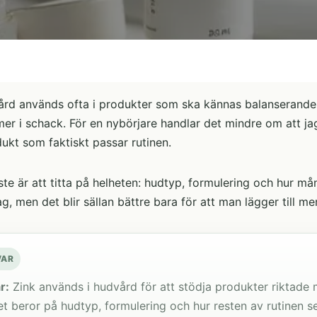
ård används ofta i produkter som ska kännas balanserande fö
er i schack. För en nybörjare handlar det mindre om att ja
ukt som faktiskt passar rutinen.
ste är att titta på helheten: hudtyp, formulering och hur m
ag, men det blir sällan bättre bara för att man lägger till mer
VAR
r:
Zink används i hudvård för att stödja produkter riktade 
t beror på hudtyp, formulering och hur resten av rutinen se