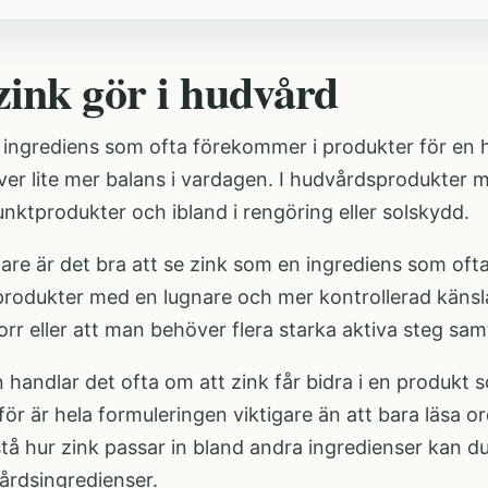
zink gör i hudvård
 ingrediens som ofta förekommer i produkter för en hu
ver lite mer balans i vardagen. I hudvårdsprodukter m
nktprodukter och ibland i rengöring eller solskydd.
are är det bra att se zink som en ingrediens som oft
rodukter med en lugnare och mer kontrollerad känsla
r torr eller att man behöver flera starka aktiva steg sam
n handlar det ofta om att zink får bidra i en produkt s
för är hela formuleringen viktigare än att bara läsa 
rstå hur zink passar in bland andra ingredienser kan d
årdsingredienser
.