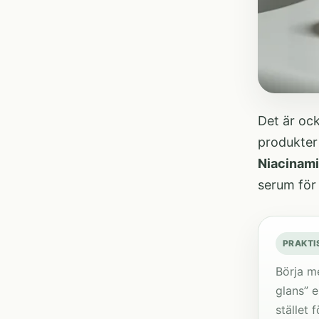
Det är ock
produkter 
Niacinami
serum för
PRAKTI
Börja me
glans” e
stället 