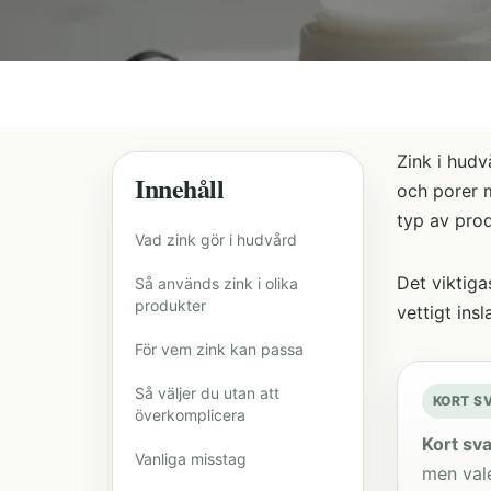
Zink i hudv
Innehåll
och porer m
typ av prod
Vad zink gör i hudvård
Det viktiga
Så används zink i olika
produkter
vettigt insl
För vem zink kan passa
Så väljer du utan att
KORT S
överkomplicera
Kort sva
Vanliga misstag
men vale